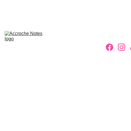
ACCUEIL
ASSOCIATION
ACTIVITÉS
INSCRIPTIONS
ACTUS
PETITES 
ANNONCES
CONTACT