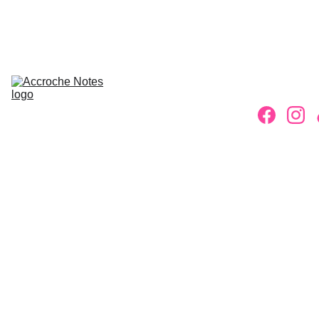
ACCUEIL
ASSOCIATION
ACTIVITÉS
INSCRIPTIONS
ACTUS
PETITES 
ANNONCES
CONTACT