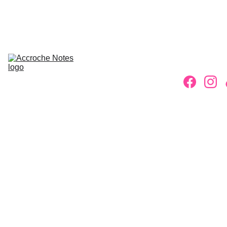
ACCUEIL
ASSOCIATION
ACTIVITÉS
INSCRIPTIONS
ACTUS
PETITES 
ANNONCES
CONTACT