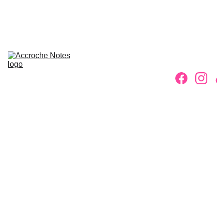
ACCUEIL
ASSOCIATION
ACTIVITÉS
INSCRIPTIONS
ACTUS
PETITES 
ANNONCES
CONTACT